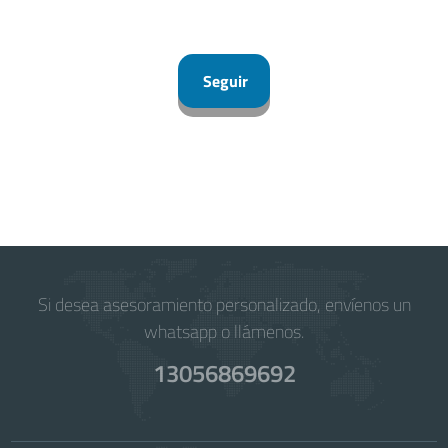
Seguir
Si desea asesoramiento personalizado, envíenos un
whatsapp o llámenos.
13056869692