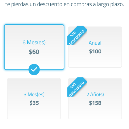
te pierdas un descuento en compras a largo plazo.
O
%
2
0
D
E
S
C
U
E
N
T
6 Mes(es)
Anual
$60
$100
O
%
4
0
D
E
S
C
U
E
N
T
3 Mes(es)
2 Año(s)
$35
$158