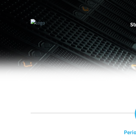
St
Perio