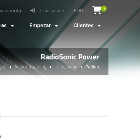
0
va cuenta
Inicia sesión
EUR
ras
Empezar
Clientes
RadioSonic Power
ges
AudioStreaming
RadioSonic
Pedido
o