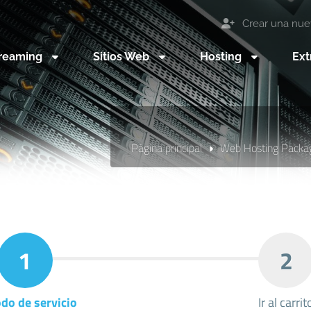
Crear una nue
reaming
Sitios Web
Hosting
Ext
Página principal
Web Hosting Packa
1
2
do de servicio
Ir al carrit